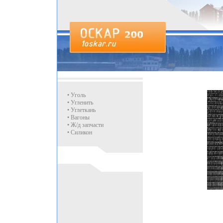
• Уголь
• Угленить
• Углеткань
• Вагоны
• Ж/д запчасти
• Силикон