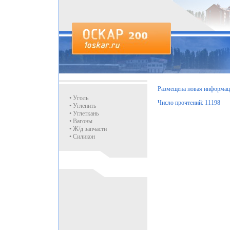
Размещена новая информац
• Уголь
Число прочтений: 11198
• Угленить
• Углеткань
• Вагоны
• Ж/д запчасти
• Силикон