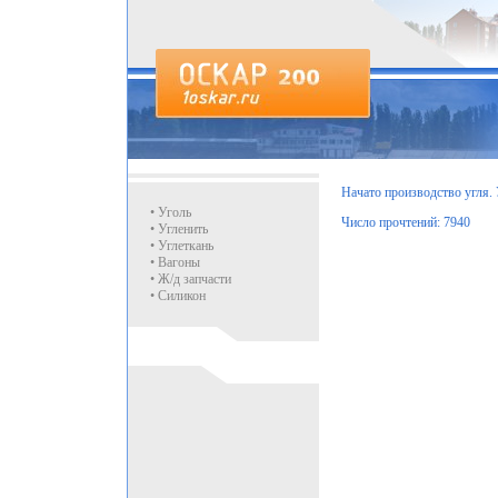
Начато производство угля. У
• Уголь
Число прочтений: 7940
• Угленить
• Углеткань
• Вагоны
• Ж/д запчасти
• Силикон