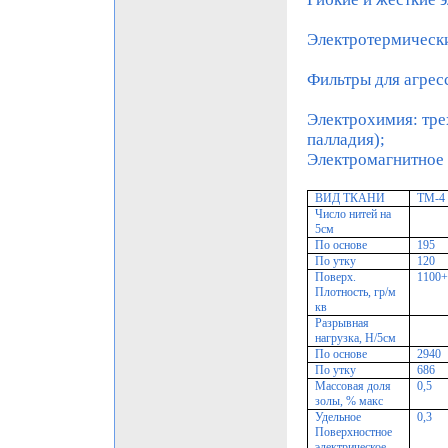
Электротермическ
Фильтры для агрес
Электрохимия: тре
палладия);
Электромагнитное 
ВИД ТКАНИ
ТМ-4
Число нитей на
5см
По основе
195
По утку
120
Поверх.
1100
Плотность, гр/м
кв
Разрывная
нагрузка, Н/5см
По основе
2940
По утку
686
Массовая доля
0,5
золы, % макс
Удельное
0,3
Поверхностное
электрическое