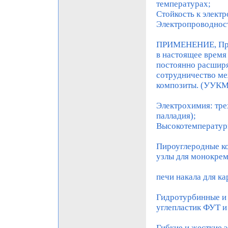
температурах;
Стойкость к элект
Электропроводнос
ПРИМЕНЕНИЕ, Прим
в настоящее время
постоянно расширя
сотрудничество ме
композиты. (УУКМ
Электрохимия: тре
палладия);
Высокотемператур
Пироуглеродные ко
узлы для монокрем
печи накала для ка
Гидротурбинные и 
углепластик ФУТ 
Гибкие и жесткие 